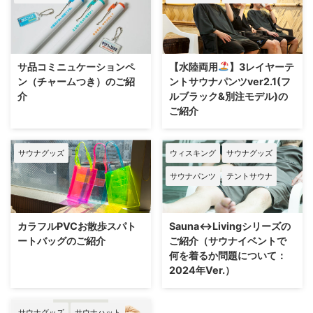
サ品コミニュケーションペ
【水陸両用
】3レイヤーテ
ン（チャームつき）のご紹
ントサウナパンツver2.1(フ
介
ルブラック&別注モデル)の
ご紹介
サウナグッズ
ウィスキング
サウナグッズ
サウナパンツ
テントサウナ
カラフルPVCお散歩スパト
Sauna↔︎Livingシリーズの
ートバッグのご紹介
ご紹介（サウナイベントで
何を着るか問題について：
2024年Ver.）
サウナグッズ
サウナハット