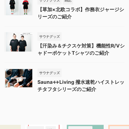
サウナグッズ
雑記
【草加×北欧コラボ】作務衣ジャージシ
リーズのご紹介
サウナグッズ
【汗染み＆チクスケ対策】機能性R/Vシ
ャドーポケットTシャツのご紹介
サウナグッズ
Sauna↔︎Living 撥水速乾ハイストレッ
チタフタシリーズのご紹介