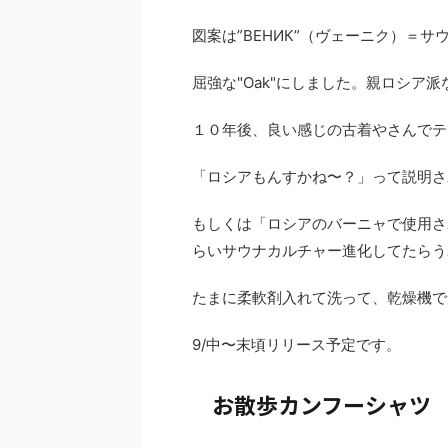
図案は”ВЕНИК”（ヴェーニク）＝
屈強な"Oak"にしました。親ロシア派
１０年後、良い感じの古着やさんでテ
「ロシアもんすかね〜？」って説明さ
もしくは「ロシアのバーニャで使用さ
らいサウナカルチャー進化してたらう
たまに柔軟剤入れて洗って、乾燥機で
9/中〜末頃リリース予定です。
お散歩カンフーシャツ