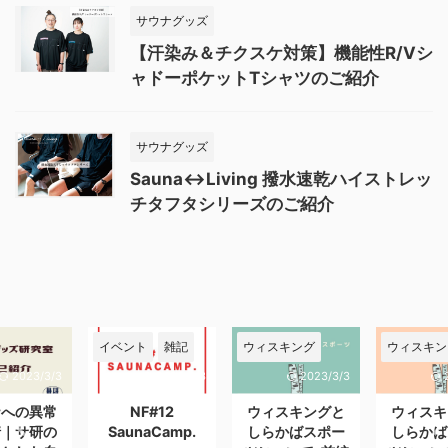
サウナグッズ
【汗染み＆チクスケ対策】機能性R/Vシ
ャドーポケットTシャツのご紹介
サウナグッズ
Sauna↔︎Living 撥水速乾ハイストレッ
チタフタシリーズのご紹介
ト
雑記
ウィスキング
ウィスキング
ウィスキン
2023/3/3
2023/3/3
2023/3/3
F#12
ウィスキングと
ウィスキングと
しらかば
aCamp.
しらかばスポー
しらかばスポー
ツ メン