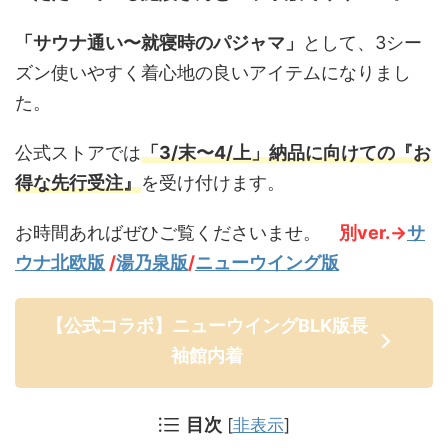
「サウナ通い〜就寝時のパジャマ」
として、3シー
ズン使いやすく着心地の良いアイテムになりまし
た。
公式ストアでは
「3/末〜4/上」
納品に向けての
『お
得な先行受注』
を受け付けます。
お時間あればぜひご覧くださいませ。
別ver.→
サ
ウナ北欧版
/
湯乃泉版
/
ニューウイング版
【公式コラボ】ニューウイングBLK版長
袖館内着
目次
[
非表示
]