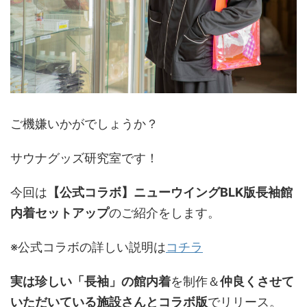
ご機嫌いかがでしょうか？
サウナグッズ研究室です！
今回は
【公式コラボ】ニューウイングBLK版長袖館
内着セットアップ
のご紹介をします。
※公式コラボの詳しい説明は
コチラ
実は珍しい「長袖」の館内着
を制作＆
仲良くさせて
いただいている施設さんとコラボ版
でリリース。