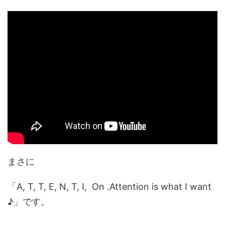
まさに
「A, T, T, E, N, T, I, On .Attention is what I want
♪」です。