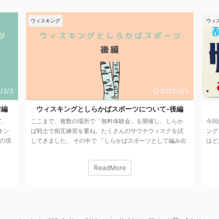
ウィスキング
2023/3/3
2023/
ツについて-後編
しらかばスポーツ メンバー紹介
」を開催し、しらか
今回は我らがしらかばスポーツのコアメンバーとウィス
サウナウィスクを試
ングスタイルを紹介をさせていただきます。多分スタイ
スポーツとして編み出
はどんどん変わっていくので2019年6月末時点の情報で
のサウナウィスクの
ポニョリオン まずはワタクシ。 金沢銭湯
の湯ってい
感じています。 しら
ーベルみたいなのもやってまして、 「風呂とエクスタ
ReadMore
ル 前提としては
ー」をテーマに活動中。 ”携帯するロウリュウ”でご存知
タイル」がありま
もいらっしゃると嬉しいですね〜笑 ウィスキングスタ
 一人の体験者に対し
は「扇ぎやマッサージ、熱プッシュが多く、儀式っぽい
すね。 仰向け、う
タイル」です。割とマイルドな温度と湿度が好きなので
あんま ...