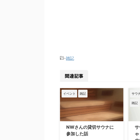
-
雑記
関連記事
イベント
雑記
サウ
雑記
NWさんの貸切サウナに
サ
参加した話
ゃ