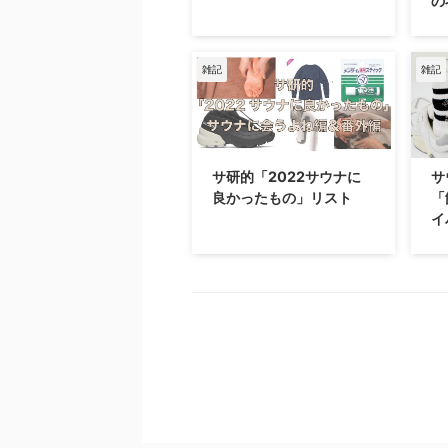
の
雑記
雑記
サ研的「2022サウナに
サ
良かったもの」リスト
「
イ