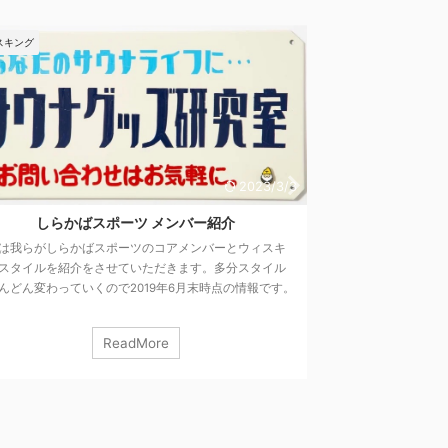
イベント
ウィスキング
イベン
3/3
2023/3/3
しらかばスポーツ＆タコベヤーズの2019秋
キ
涼しい風が吹く季節になってまいりましたが、みなさまい
しらか
ル
かがお過ごしでしょうか？ 今回は「しらかばスポーツ＆タ
てき
す。
コベヤーズの秋」ということで、今後のスケジュールをお
ぞう
うレ
知らせできればと。 9/14(水)＠錦糸町ニューウイングさん
それ
シ
久しぶりのウィスキング体験会を行います！9/6 14時現在 3
マン
ReadMore
の方
枠残ってます のでこの機会に是非！twitterからDMくださ
ーが
イル
い！
やるぞ〜！ 久々に #しらかばスポーツ でウィス
方に
ス
キング体験 ...
んの
、
ッド
めた「