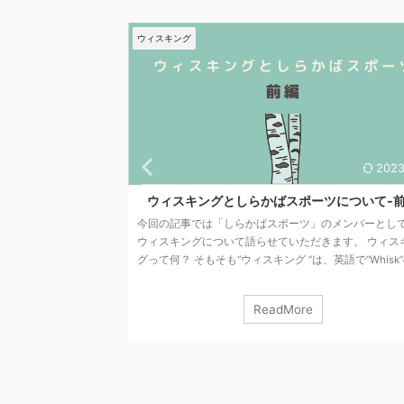
ウィスキング
2023/3/3
らかばスポーツについて-前編
ウィスキングとしらかばスポー
かばスポーツ」のメンバーとして、
ここまで、複数の場所で「無料体験会
語らせていただきます。 ウィスキン
ば戦士で相互練習を重ね、たくさんの
ィスキング ”は、英語で“Whisk”の現
してきました。 その中で 「しらかば
” の意味は 小さいほうき、洋服のブラ
したいスタイル」 「しらかばスポーツ
立て器 などを表しているようで
使い方」 などなどが見えてきたかなと
ReadMore
ReadMore
っくりと「ヴィヒタで身体を叩くこ
かばスポーツとして編み出したいスタイ
すよね。 大雑把なイメージなのです
「サウナ内で寝転んで受けてもらうス
「自分でやるセルフウィスキング」の
す。 ロシアなどでも定番にして王道。
「施術者にやってもらうサービスとし
て一人の施術者がつく贅沢なスタイルで
つ伏せが基本ですが、横向きな ...